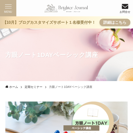
MENU
お問合せ
【10月】ブログカスタマイズサポート１名様受付中！
詳細はこちら
方眼ノート1DAYベーシック講座
ホーム
定期セミナー
方眼ノート1DAYベーシック講座