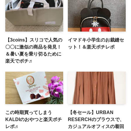
【3coins】スリコで人気の
イマドキ小学生のお裁縫セ
〇〇に激似の商品を発見！
ット！＆楽天ポチレポ
＆暑い夏を乗り切るために
楽天でポチ♬
この時期買ってしまう
【冬セール】URBAN
KALDIのおやつと楽天ポチ
RESERCHのブラウスで、
レポ♬
カジュアルオフィスの着回