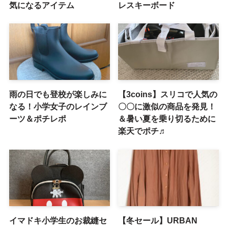
気になるアイテム
レスキーボード
雨の日でも登校が楽しみに
【3coins】スリコで人気の
なる！小学女子のレインブ
〇〇に激似の商品を発見！
ーツ＆ポチレポ
＆暑い夏を乗り切るために
楽天でポチ♬
イマドキ小学生のお裁縫セ
【冬セール】URBAN